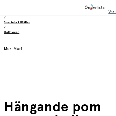
Hem
Önskelista
/
Var
Födelsesdag och fest
/
Speciella tillfällen
/
Halloween
Meri Meri
Hängande pom