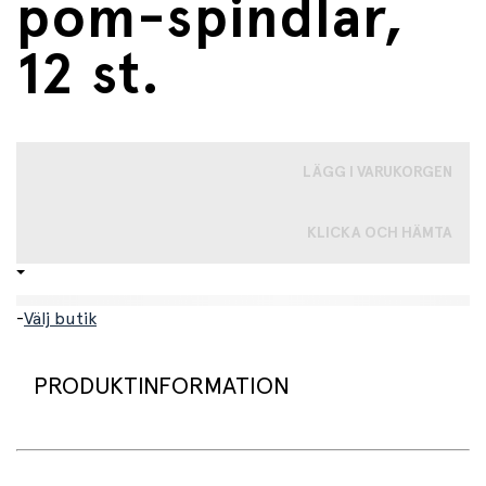
pom-spindlar,
12 st.
LÄGG I VARUKORGEN
KLICKA OCH HÄMTA
-
Välj butik
PRODUKTINFORMATION
En förpackning med 12 pom pom-spindlar. Spindlarna