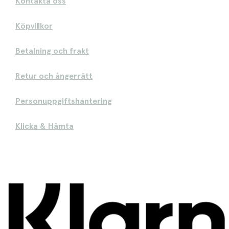
Kontakta oss
Köpvillkor
Betalning och frakt
Retur och ångerrätt
Personuppgiftshantering
Klicka & Hämta