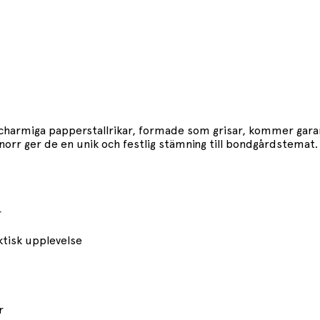
a charmiga papperstallrikar, formade som grisar, kommer gara
knorr ger de en unik och festlig stämning till bondgårdstemat.
r
ktisk upplevelse
r