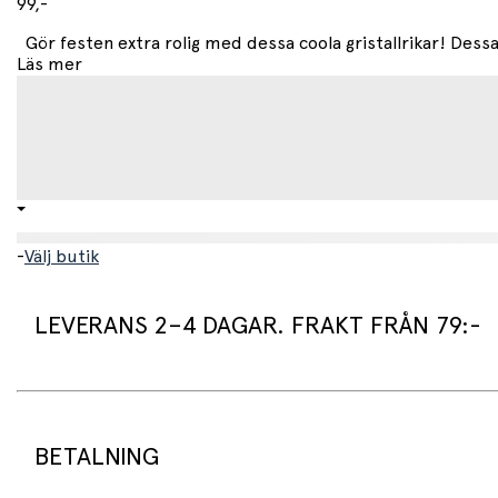
99,-
Gör festen extra rolig med dessa coola gristallrikar! Dessa
Läs mer
-
Välj butik
LEVERANS 2–4 DAGAR. FRAKT FRÅN 79:-
Leveranstid:
Vi packar normalt dina varor under arbetsdagen/nästa arb
Standard leveranstid för varor som finns i lager är 2–4 daga
BETALNING
Beställningsvaror har en leveranstid på 3–6 veckor.