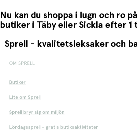
Nu kan du shoppa i lugn och ro på
butiker i Täby eller Sickla efter 
Sprell - kvalitetsleksaker och 
OM SPRELL
Butiker
Lite om Sprell
Sprell bryr sig om miljön
Lördagssprell - gratis butiksaktiviteter