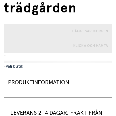
trädgården
LÄGG I VARUKORGEN
KLICKA OCH HÄMTA
-
Välj butik
PRODUKTINFORMATION
Vacker girlang, perfekt till påsk, födelsedagar och
babyshower.
LEVERANS 2–4 DAGAR. FRAKT FRÅN
Girlangen har fina motiv från berättelserna om Pelle