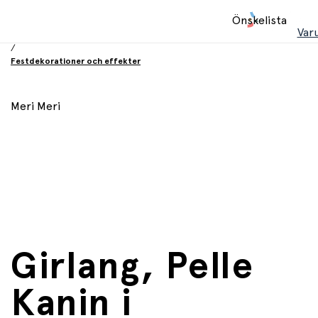
Hem
Önskelista
/
Var
Födelsesdag och fest
/
Festdekorationer och effekter
Meri Meri
Girlang, Pelle
Kanin i