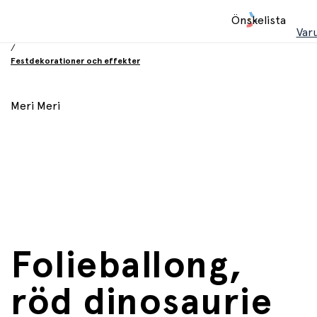
Hem
Önskelista
/
Var
Födelsesdag och fest
/
Festdekorationer och effekter
Meri Meri
Folieballong,
röd dinosaurie