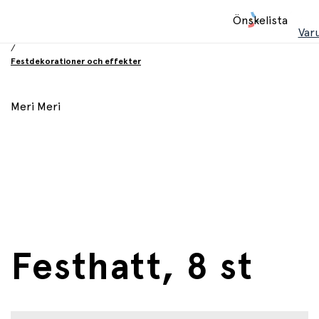
Hem
Önskelista
/
Var
Födelsesdag och fest
/
Festdekorationer och effekter
Meri Meri
Festhatt, 8 st