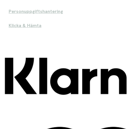
Personuppgiftshantering
Klicka & Hämta