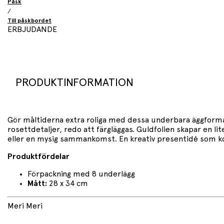
Påsk
/
Till påskbordet
ERBJUDANDE
PRODUKTINFORMATION
Gör måltiderna extra roliga med dessa underbara äggformad
rosettdetaljer, redo att färgläggas. Guldfolien skapar en li
eller en mysig sammankomst. En kreativ presentidé som k
Produktfördelar
Förpackning med 8 underlägg
Mått:
28 x 34 cm
Meri Meri