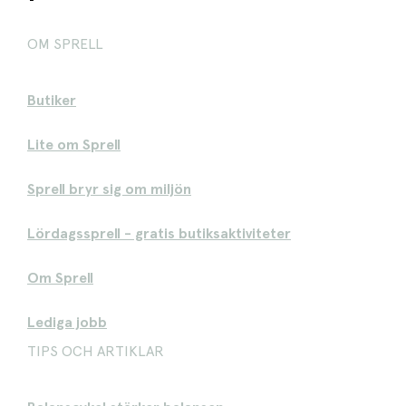
OM SPRELL
Butiker
Lite om Sprell
Sprell bryr sig om miljön
Lördagssprell - gratis butiksaktiviteter
Om Sprell
Lediga jobb
TIPS OCH ARTIKLAR