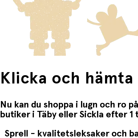
Fri frakt när du handlar för mer än 1500:-
Klicka och hämta
Nu kan du shoppa i lugn och ro på
butiker i Täby eller Sickla efter 
Sprell - kvalitetsleksaker och 