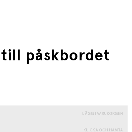
till påskbordet
LÄGG I VARUKORGEN
KLICKA OCH HÄMTA