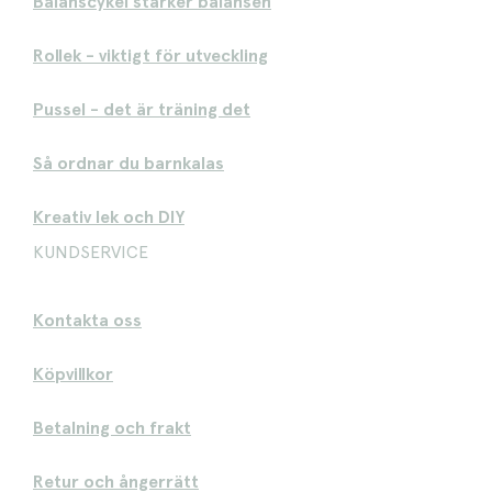
Balanscykel stärker balansen
Rollek - viktigt för utveckling
Pussel - det är träning det
Så ordnar du barnkalas
Kreativ lek och DIY
KUNDSERVICE
Kontakta oss
Köpvillkor
Betalning och frakt
Retur och ångerrätt