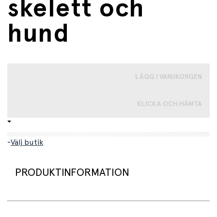
skelett och
hund
LÄGG I VARUKORGEN
KLICKA OCH HÄMTA
-
Välj butik
PRODUKTINFORMATION
Två lagom läskiga skelett och en skeletthund är ett roligt