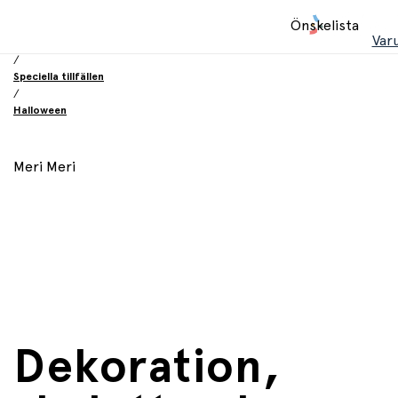
Hem
Önskelista
/
Var
Födelsesdag och fest
/
Speciella tillfällen
/
Halloween
Meri Meri
Dekoration,