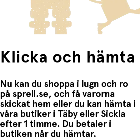
Produkter som omfattas av detta är tydligt märkta, och
frakten för dessa varor visas i kassan.
Specifikationer
Fri frakt när du handlar för mer än 1500:-
Innehåll:
24 cupcake-toppers
i 6 olika djurmotiv
24 cupcake-formar
med blommönster och
röd kant
Klicka och hämta
Material:
Träpinnar, papper, vaxade snören,
pompoms
Användning och dekorationstips
Nu kan du shoppa i lugn och ro
på sprell.se, och få varorna
Fäst topperserna enkelt
på cupcakes för en
imponerande presentation.
skickat hem eller du kan hämta i
Använd formarna
för muffins, små bakelser eller
våra butiker i Täby eller Sickla
annan kalasmat
efter 1 timme. Du betaler i
Kombinera gärna med resten av Animal Friends-
butiken når du hämtar.
kollektionen från Meri Meri