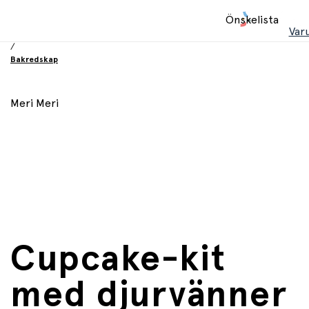
Hem
Önskelista
/
Var
Födelsesdag och fest
/
Bakredskap
Meri Meri
Cupcake-kit
med djurvänner