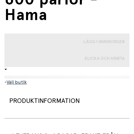
Hama
LÄGG I VARUKORGEN
KLICKA OCH HÄMTA
-
Välj butik
PRODUKTINFORMATION
Praktisk plastlåda från Hama som innehåller ca. 600 Maxi
pärlor i flera vackra färger! Perfekt för de små som kan
använda sin fantasi och kreativitet för att pärla vackra