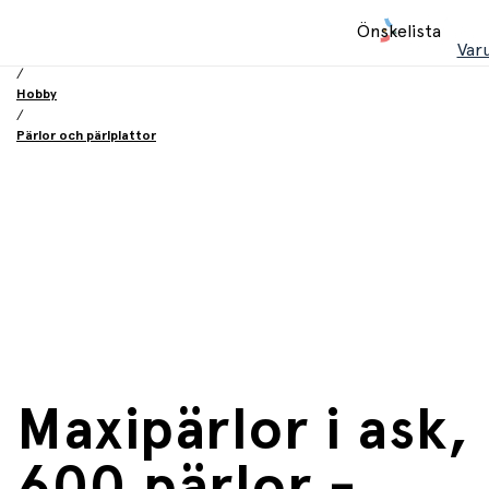
Hem
Önskelista
/
Var
Leksaker
/
Hobby
/
Pärlor och pärlplattor
Maxipärlor i ask,
600 pärlor -