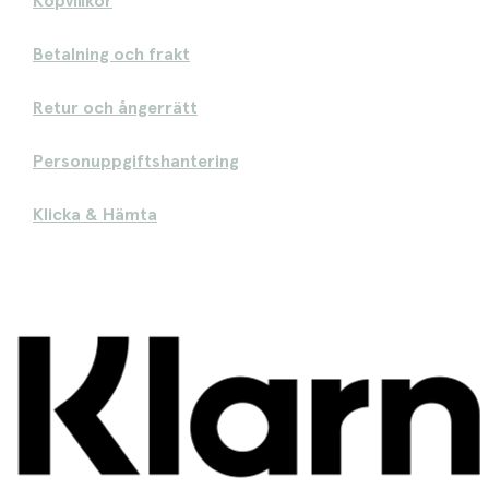
Köpvillkor
Betalning och frakt
Retur och ångerrätt
Personuppgiftshantering
Klicka & Hämta