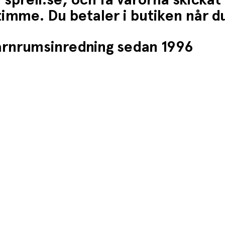
 sprell.se, och få varorna skickat
1 timme. Du betaler i butiken når 
barnrumsinredning sedan 1996