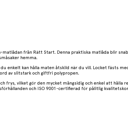
matlådan från Rätt Start. Denna praktiska matlåda blir snabb
ör småsaker hemma.
u enkelt kan hålla maten åtskild när du vill. Locket fästs med
rd av slitstark och giftfri polypropen.
ch frys, vilket gör den mycket mångsidig och enkel att hålla 
förhållanden och ISO 9001-certifierad för pålitlig kvalitetskon