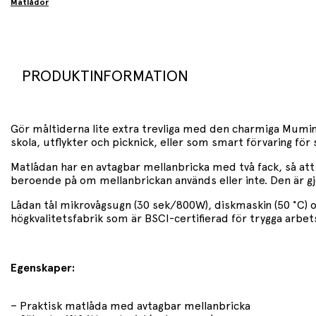
Matlådor
PRODUKTINFORMATION
Gör måltiderna lite extra trevliga med den charmiga Mumin-
skola, utflykter och picknick, eller som smart förvaring f
Matlådan har en avtagbar mellanbricka med två fack, så att d
beroende på om mellanbrickan används eller inte. Den är gjo
Lådan tål mikrovågsugn (30 sek/800W), diskmaskin (50 °C) o
högkvalitetsfabrik som är BSCI-certifierad för trygga arbets
Egenskaper:
– Praktisk matlåda med avtagbar mellanbricka