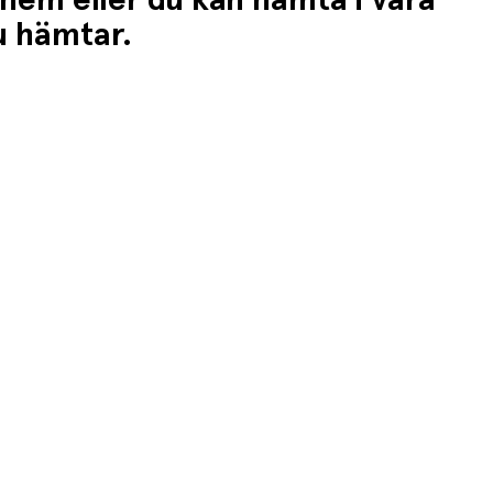
 hem eller du kan hämta i våra
du hämtar.