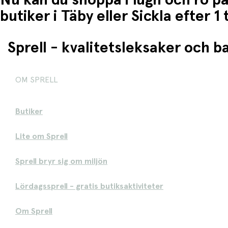
Nu kan du shoppa i lugn och ro på
butiker i Täby eller Sickla efter 
Sprell - kvalitetsleksaker och 
OM SPRELL
Butiker
Lite om Sprell
Sprell bryr sig om miljön
Lördagssprell - gratis butiksaktiviteter
Om Sprell