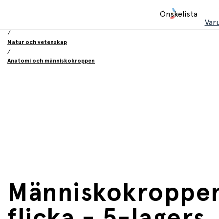
Hem
Önskelista
/
Var
Leksaker
/
Natur och vetenskap
/
Anatomi och människokroppen
Människokroppe
flicka - 5-lagers