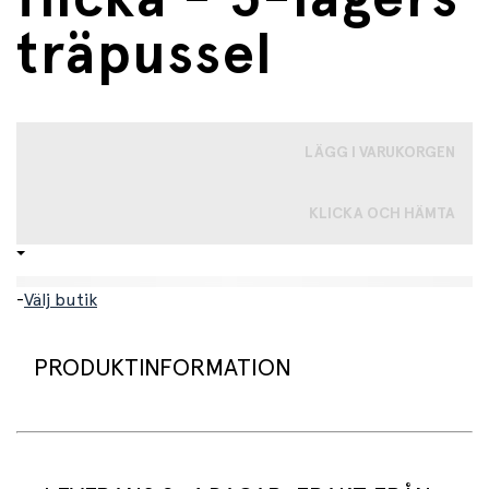
träpussel
LÄGG I VARUKORGEN
KLICKA OCH HÄMTA
-
Välj butik
PRODUKTINFORMATION
Roligt och lärorikt pussel med 29 bitar i fem olika lager.
Här lär sig barnet om människokroppen och hur flickans
kropp är uppbyggd. Barnet pusslar ben, organ, muskler,