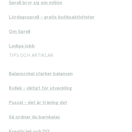
Sprell bryr sig om miljön
Lördagssprell - gratis butiksaktiviteter
Om Sprell
Lediga jobb
TIPS OCH ARTIKLAR
Balanscykel stärker balansen
Rollek - viktigt för utveckling
Pussel - det är träning det
Så ordnar du barnkalas
Kreativ lek och DIY