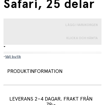
Safari, 25 delar
LÄGG I VARUKORGEN
KLICKA OCH HÄMTA
-
Välj butik
PRODUKTINFORMATION
Uppsättning safaridjur i Magna-tiles. Sätt ihop djur kända
från savannen och bygg träd och strukturer som de kan
leka i med de återstående, inkluderade tegelstenarna.
LEVERANS 2–4 DAGAR. FRAKT FRÅN
Kan kombineras med andra Magna-tiles.
79:-