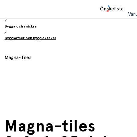
Hem
Önskelista
/
Var
Leksaker
/
Bygga och snickra
/
Byggsatser och byggleksaker
Magna-Tiles
Magna-tiles