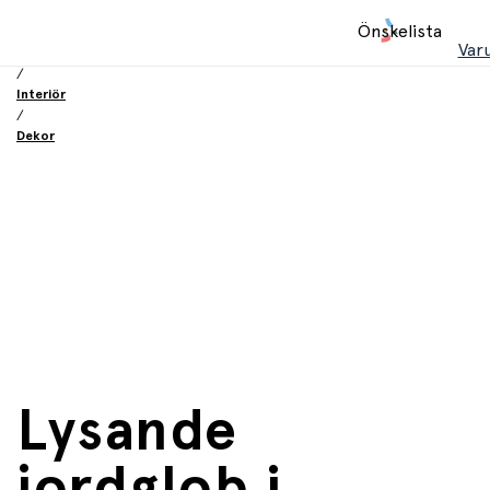
Hem
Önskelista
/
Var
Inredning och möbler
/
Interiör
/
Dekor
Lysande
jordglob i