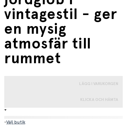
vintagestil - ger
en mysig
atmosfär till
rummet
LÄGG I VARUKORGEN
KLICKA OCH HÄMTA
-
Välj butik