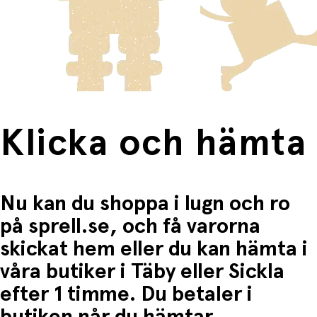
innebär en högre fraktkostnad.
Produkter som omfattas av detta är tydligt märkta, och
frakten för dessa varor visas i kassan.
Fri frakt när du handlar för mer än 1500:-
Klicka och hämta
Nu kan du shoppa i lugn och ro
på sprell.se, och få varorna
skickat hem eller du kan hämta i
våra butiker i Täby eller Sickla
efter 1 timme. Du betaler i
butiken når du hämtar.