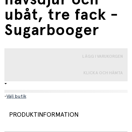
ubåt, tre fack -
Sugarbooger
LÄGG I VARUKORGEN
KLICKA OCH HÄMTA
-
Välj butik
PRODUKTINFORMATION
Superfin matlåda med motiv av valar, hajar och