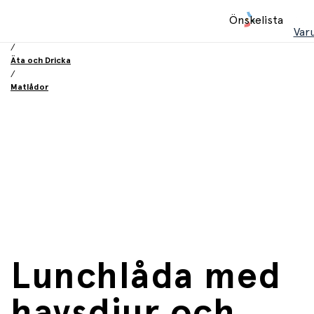
Hem
Önskelista
/
Var
Utrustning och tillbehör
/
Äta och Dricka
/
Matlådor
Lunchlåda med
havsdjur och