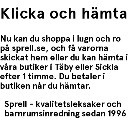
• Spela i lag för yngre barn
• Gör egna “husregler” för variation
Klicka och hämta
• Låt barnet räkna steg – träna enkel matematik
Produktspecifikationer:
• Typ: Brädspel / sällskapsspel
• Antal spelare: 2–4
Nu kan du shoppa i lugn och ro
• Speltid: ca 20 min+
• Rekommenderad ålder: ca 4+ år
på sprell.se, och få varorna
Användning och underhåll:
skickat hem eller du kan hämta i
• Förvara spelpjäser och tärning i asken
våra butiker i Täby eller Sickla
• Undvik fukt och smuts
• Torka av spelplan vid behov
efter 1 timme. Du betaler i
• Kontrollera att alla delar finns kvar efter spel
butiken når du hämtar.
Ett tidlöst familjespel som bjuder på skratt, spänning
och klassisk spelglädje – perfekt som present eller till
nästa spelkväll.
Sprell - kvalitetsleksaker och
barnrumsinredning sedan 1996