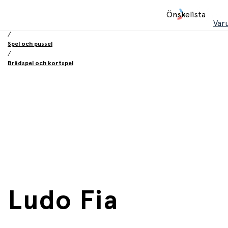
Hem
Önskelista
/
Var
Leksaker
/
Spel och pussel
/
Brädspel och kortspel
Ludo Fia