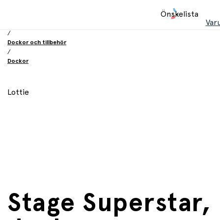
Hem
Önskelista
/
Var
Leksaker
/
Dockor och tillbehör
/
Dockor
Lottie
Stage Superstar,