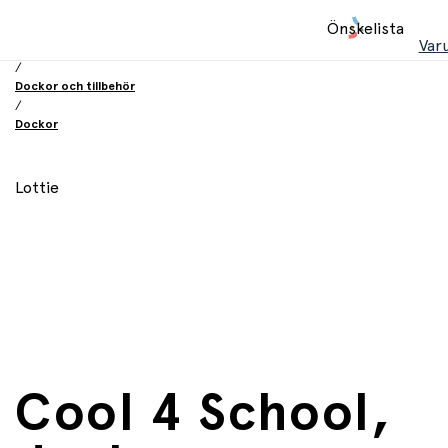
Hem
Önskelista
/
Var
Leksaker
/
Dockor och tillbehör
/
Dockor
Lottie
Cool 4 School,