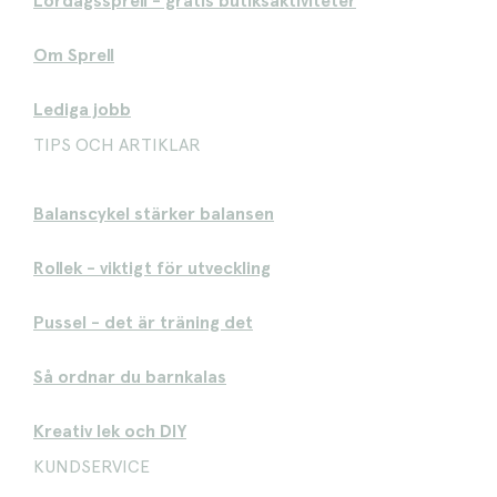
Lördagssprell - gratis butiksaktiviteter
Om Sprell
Lediga jobb
TIPS OCH ARTIKLAR
Balanscykel stärker balansen
Rollek - viktigt för utveckling
Pussel - det är träning det
Så ordnar du barnkalas
Kreativ lek och DIY
KUNDSERVICE