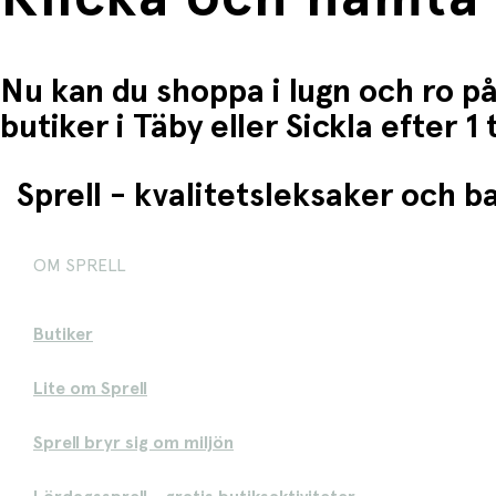
Nu kan du shoppa i lugn och ro på
butiker i Täby eller Sickla efter 
Sprell - kvalitetsleksaker och 
OM SPRELL
Butiker
Lite om Sprell
Sprell bryr sig om miljön