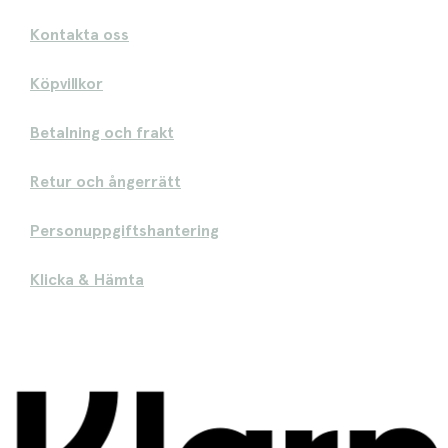
Kontakta oss
Köpvillkor
Betalning och frakt
Retur och ångerrätt
Personuppgiftshantering
Klicka & Hämta