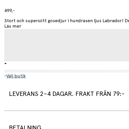
499,-
Stort och supersött gosedjur i hundrasen ljus Labrador! Denn
Läs mer
-
Välj butik
LEVERANS 2–4 DAGAR. FRAKT FRÅN 79:-
Leveranstid:
Vi packar normalt dina varor under arbetsdagen/nästa arb
Standard leveranstid för varor som finns i lager är 2–4 daga
BETALNING