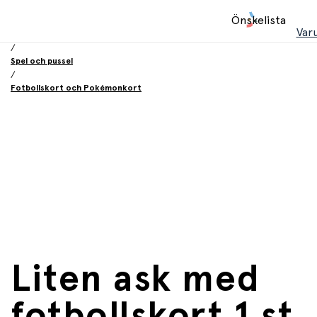
Hem
Önskelista
/
Var
Leksaker
/
Spel och pussel
/
Fotbollskort och Pokémonkort
Liten ask med
fotbollskort 1 st