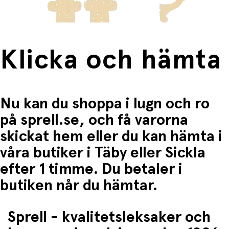
Perfekt för användning på stranden, i trädgården, i
parken eller på campingresan
Ger bra skydd mot sol, vind och sand (observera att
endast täckta områden är skyddade och att UV-
skyddet kan minska om tyget är vått eller sträckt)
Klicka och hämta
Superlätt och tar liten plats i bagaget eller
barnvagnen
Underhåll:
Nu kan du shoppa i lugn och ro
på sprell.se, och få varorna
Torka av med en fuktig trasa och mild tvål vid
behov
skickat hem eller du kan hämta i
Får inte strykas eller tvättas i maskin
våra butiker i Täby eller Sickla
Låt tältet torka helt innan det packas ihop för
efter 1 timme. Du betaler i
förvaring
butiken når du hämtar.
Lek och användningsmöjligheter:
Sprell - kvalitetsleksaker och
Ett perfekt gömställe i trädgården eller på
stranden