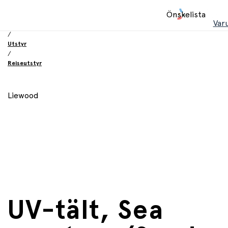
Hem
Önskelista
/
Var
Innkjøpskategorier
/
Utstyr
/
Reiseutstyr
Liewood
UV-tält, Sea