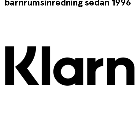
barnrumsinredning sedan 1996
Kan användas som lektält med gosedjur och dockor
Bygg en liten bas med kuddar och filtar för läsning i
skuggan
Kombinera med strandleksaker och solhatt för ett
komplett sommarskydd