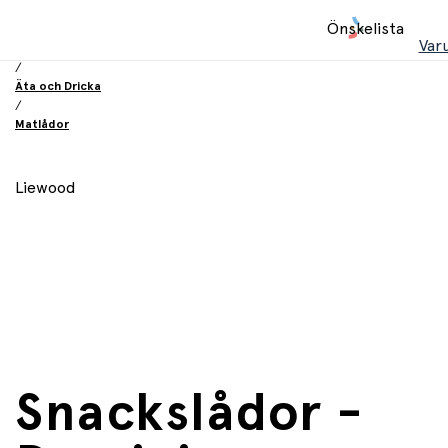
Hem
Önskelista
/
Var
Utrustning och tillbehör
/
Äta och Dricka
/
Matlådor
Liewood
Snackslådor -