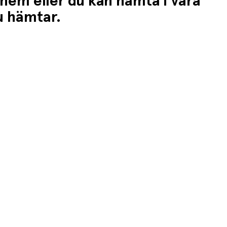
 hem eller du kan hämta i våra
du hämtar.