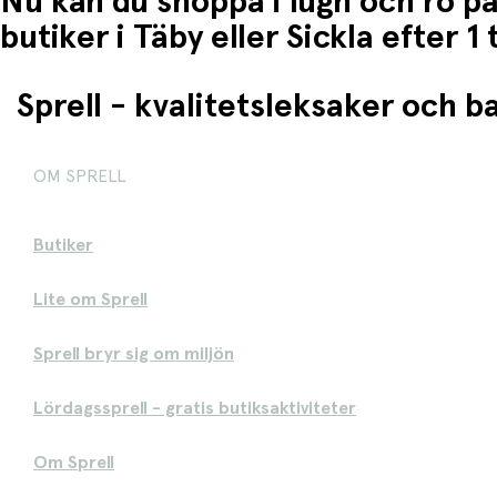
Nu kan du shoppa i lugn och ro på
butiker i Täby eller Sickla efter 
Sprell - kvalitetsleksaker och 
OM SPRELL
Butiker
Lite om Sprell
Sprell bryr sig om miljön
Lördagssprell - gratis butiksaktiviteter
Om Sprell