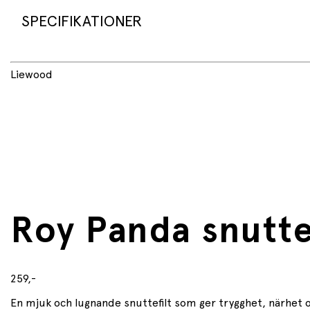
SPECIFIKATIONER
Liewood
Produktspecifikationer
• Produkt: Snuttefilt / cuddle cloth
• Varumärke: Liewood
• Modell: Roy Panda Cuddle Cloth
Mått
• Bredd: 18 cm
• Längd: 30 cm
Roy Panda snutte
Material
• 100 % GRS‑certifierad återvunnen polyester
Skötselråd
259,-
En mjuk och lugnande snuttefilt som ger trygghet, närhet och
• Tvättas med liknande färger