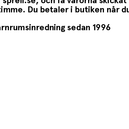
 sprell.se, och få varorna skickat
1 timme. Du betaler i butiken når 
barnrumsinredning sedan 1996