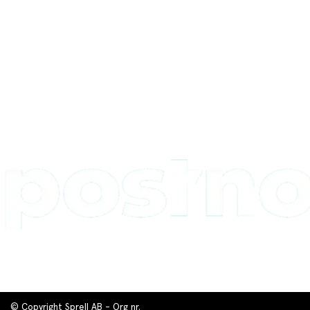
© Copyright Sprell AB - Org nr.