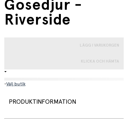
Gosedjur -
Riverside
LÄGG I VARUKORGEN
KLICKA OCH HÄMTA
-
Välj butik
PRODUKTINFORMATION
Ett roligt och supermjukt gosedjur formad som en