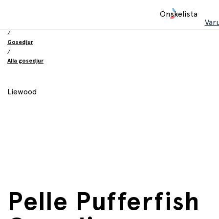
Hem
Önskelista
/
Var
Leksaker
/
Gosedjur
/
Alla gosedjur
Liewood
Pelle Pufferfish