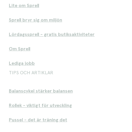
Lite om Sprell
Sprell bryr sig om miljön
Lördagssprell - gratis butiksaktiviteter
Om Sprell
Lediga jobb
TIPS OCH ARTIKLAR
Balanscykel stärker balansen
Rollek - viktigt för utveckling
Pussel - det är träning det