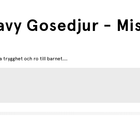
avy Gosedjur - Mi
rygghet och ro till barnet....