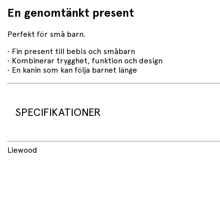
En genomtänkt present
Perfekt för små barn.
• Fin present till bebis och småbarn
• Kombinerar trygghet, funktion och design
• En kanin som kan följa barnet länge
SPECIFIKATIONER
Liewood
Produktspecifikationer
• Produkt: Tyngdgosedjur / mjukisdjur
• Varumärke: Liewood
• Modell: PAULIN Rabbit Heavy Teddy
Material
• 100 % GRS-certifierad återvunnen polyester