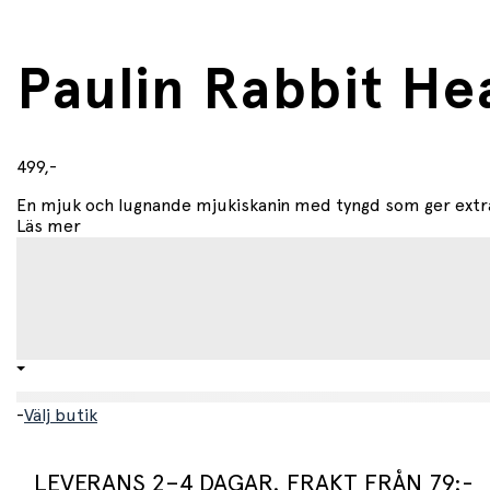
Vikt
• 800 g
Paulin Rabbit He
Mått
• Bredd: 19 cm
• Längd: 42 cm
499,-
Skötselråd
En mjuk och lugnande mjukiskanin med tyngd som ger extra t
• Handtvätt rekommenderas
Läs mer
• Hängtorkas
• Får inte strykas eller blekas
-
Välj butik
LEVERANS 2–4 DAGAR. FRAKT FRÅN 79:-