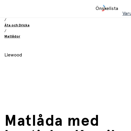
Hem
Önskelista
/
Var
Utrustning och tillbehör
/
Äta och Dricka
/
Matlådor
Liewood
Matlåda med