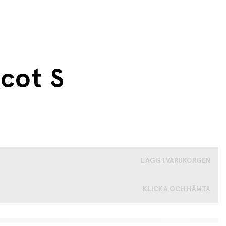
icot S
LÄGG I VARUKORGEN
KLICKA OCH HÄMTA