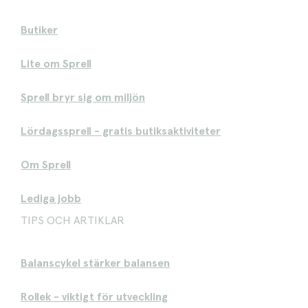
Butiker
Lite om Sprell
Sprell bryr sig om miljön
Lördagssprell - gratis butiksaktiviteter
Om Sprell
Lediga jobb
TIPS OCH ARTIKLAR
Balanscykel stärker balansen
Rollek - viktigt för utveckling