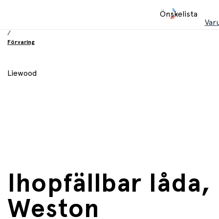
Hem
Önskelista
/
Var
Inredning och möbler
/
Förvaring
Liewood
Ihopfällbar låda,
Weston