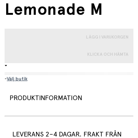
Lemonade M
LÄGG I VARUKORGEN
KLICKA OCH HÄMTA
-
Välj butik
PRODUKTINFORMATION
Praktisk organisering för hemmet
Få ordning och reda med denna praktiska förvaringslåda!
LEVERANS 2–4 DAGAR. FRAKT FRÅN
Perfekt för barnrummet, badrummet eller