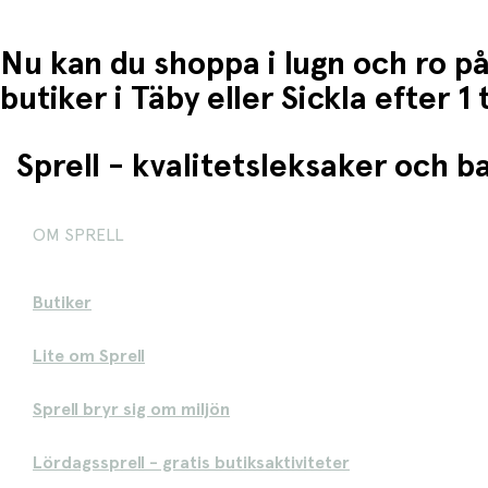
Nu kan du shoppa i lugn och ro på
butiker i Täby eller Sickla efter 
Sprell - kvalitetsleksaker och 
OM SPRELL
Butiker
Lite om Sprell
Sprell bryr sig om miljön
Lördagssprell - gratis butiksaktiviteter