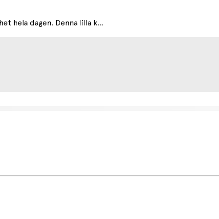
 hela dagen. Denna lilla k...
etsdag (något längre tid kan förekomma under högsäsong).
r.