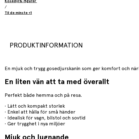
Kosedyr&-figurer
/
Til de minste <1
PRODUKTINFORMATION
En mjuk och trygg gosedjurskanin som ger komfort och närhe
En liten vän att ta med överallt
Perfekt både hemma och på resa.
• Lätt och kompakt storlek
• Enkel att hålla för små händer
• Idealisk för vagn, bilstol och sovtid
• Ger trygghet i nya miljöer
Mjuk och lugnande