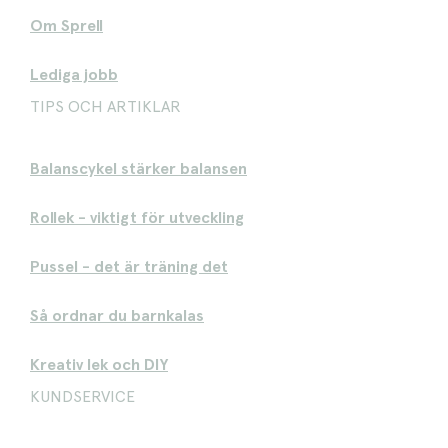
Om Sprell
Lediga jobb
TIPS OCH ARTIKLAR
Balanscykel stärker balansen
Rollek - viktigt för utveckling
Pussel - det är träning det
Så ordnar du barnkalas
Kreativ lek och DIY
KUNDSERVICE