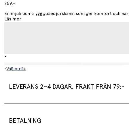
259,-
• Handtvätt rekommenderas
• Hängtorkas
En mjuk och trygg gosedjurskanin som ger komfort och närhet
• Får ej strykas eller blekas
Läs mer
-
Välj butik
LEVERANS 2–4 DAGAR. FRAKT FRÅN 79:-
Leveranstid:
Vi packar normalt dina varor under arbetsdagen/nästa arb
Standard leveranstid för varor som finns i lager är 2–4 daga
BETALNING
Beställningsvaror har en leveranstid på 3–6 veckor.