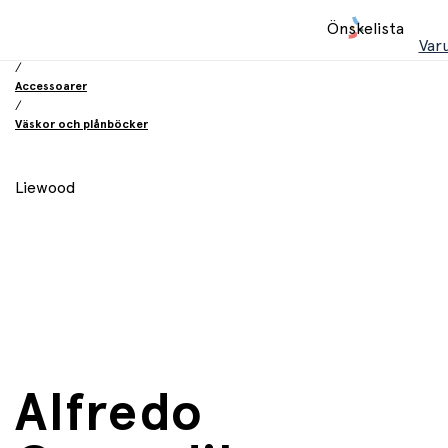
Hem
Önskelista
/
Var
Leksaker
/
Accessoarer
/
Väskor och plånböcker
Liewood
Alfredo