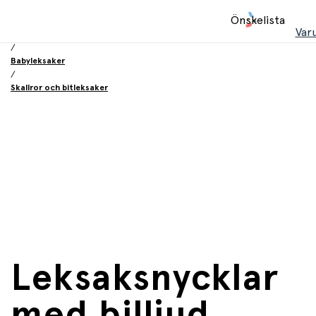
Hem
Önskelista
/
Var
Leksaker
/
Babyleksaker
/
Skallror och bitleksaker
Leksaksnycklar
med billjud