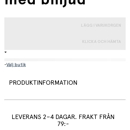
LÄGG I VARUKORGEN
KLICKA OCH HÄMTA
-
Välj butik
PRODUKTINFORMATION
Coola leksaksnycklar för baby med fyra roliga billjud.
Leksaken har även en inbyggd ficklampa. Kör iväg och
tugga på vägen! Själva nyckeln är gjord av säkert rostfritt
LEVERANS 2–4 DAGAR. FRAKT FRÅN
stål.
79:-
B-toys anser att barn måste vara barn och är inte