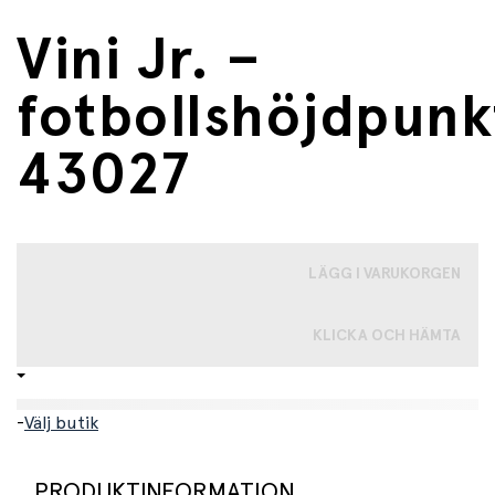
Vini Jr. –
fotbollshöjdpunk
43027
LÄGG I VARUKORGEN
KLICKA OCH HÄMTA
-
Välj butik
PRODUKTINFORMATION