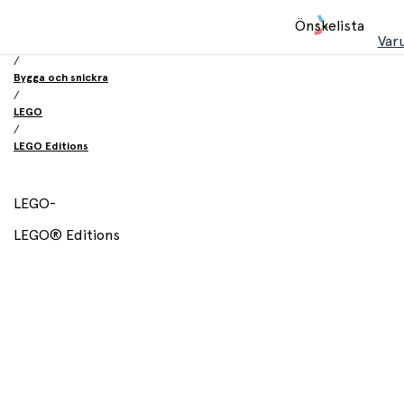
Hem
Önskelista
/
Var
Leksaker
/
Bygga och snickra
/
LEGO
/
LEGO Editions
LEGO
-
LEGO® Editions