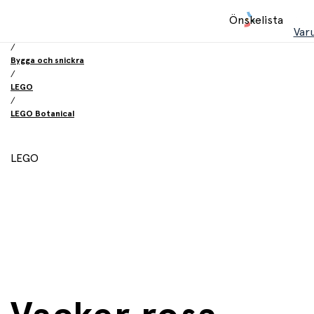
Hem
Önskelista
/
Var
Leksaker
/
Bygga och snickra
/
LEGO
/
LEGO Botanical
LEGO