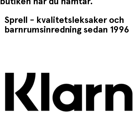
butiken når du hämtar.
Sprell - kvalitetsleksaker och
barnrumsinredning sedan 1996