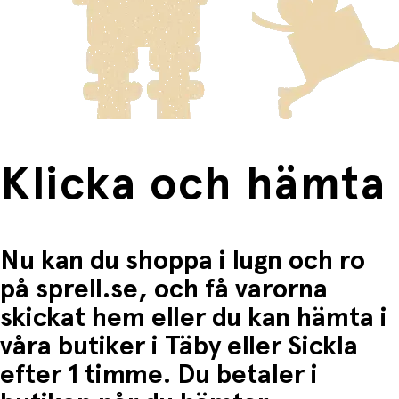
innebär en högre fraktkostnad.
Produkter som omfattas av detta är tydligt märkta, och
frakten för dessa varor visas i kassan.
Fri frakt när du handlar för mer än 1500:-
Klicka och hämta
Nu kan du shoppa i lugn och ro
på sprell.se, och få varorna
skickat hem eller du kan hämta i
våra butiker i Täby eller Sickla
efter 1 timme. Du betaler i