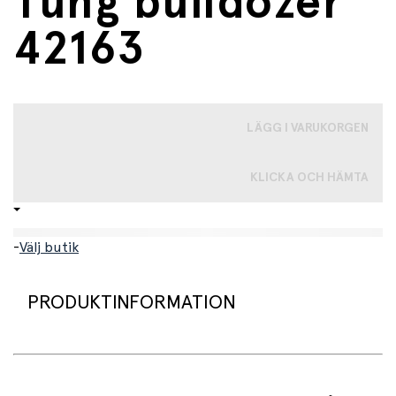
Tung bulldozer
42163
LÄGG I VARUKORGEN
KLICKA OCH HÄMTA
-
Välj butik
PRODUKTINFORMATION
LEGO® Technic