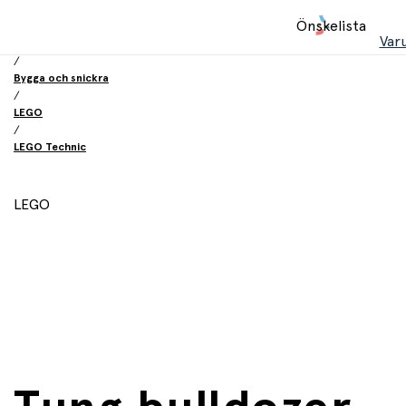
Hem
Önskelista
/
Var
Leksaker
/
Bygga och snickra
/
LEGO
/
LEGO Technic
LEGO