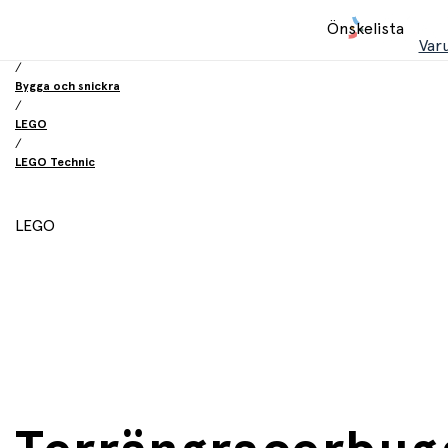
Hem
Önskelista
/
Var
Leksaker
/
Bygga och snickra
/
LEGO
/
LEGO Technic
LEGO