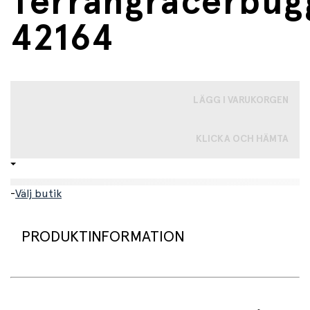
Terrängracerbug
42164
LÄGG I VARUKORGEN
KLICKA OCH HÄMTA
-
Välj butik
PRODUKTINFORMATION
LEGO® Technic