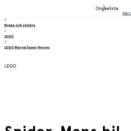
Hem
Önskelista
/
Var
Leksaker
/
Bygga och snickra
/
LEGO
/
LEGO Marvel Super Heroes
LEGO