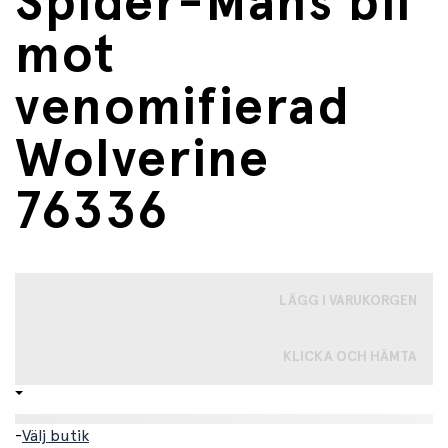
Spider-Mans bil
mot
venomifierad
Wolverine
76336
LÄGG I VARUKORGEN
KLICKA OCH HÄMTA
-
Välj butik