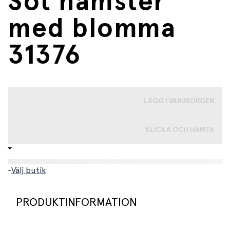
Söt hamster
med blomma
31376
LÄGG I VARUKORGEN
KLICKA OCH HÄMTA
-
Välj butik
PRODUKTINFORMATION