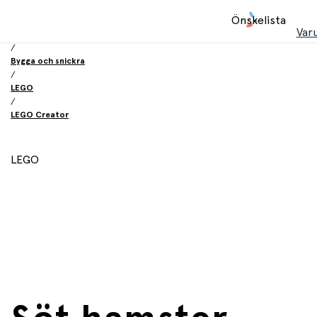
Hem
Önskelista
/
Var
Leksaker
/
Bygga och snickra
/
LEGO
/
LEGO Creator
LEGO