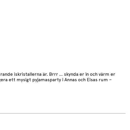
trande iskristallerna är. Brrr … skynda er in och värm er
ra ett mysigt pyjamasparty i Annas och Elsas rum –