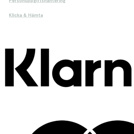
Personuppgiftshantering
Klicka & Hämta