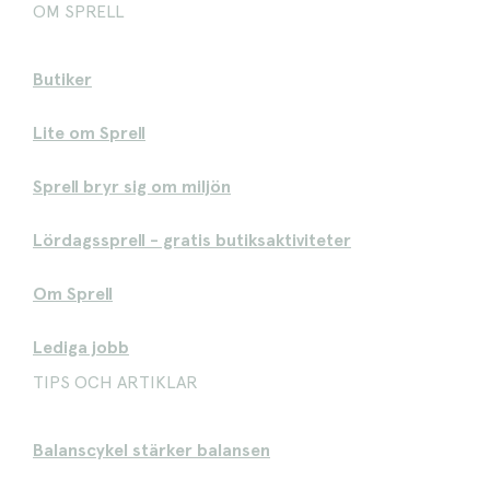
OM SPRELL
Butiker
Lite om Sprell
Sprell bryr sig om miljön
Lördagssprell - gratis butiksaktiviteter
Om Sprell
Lediga jobb
TIPS OCH ARTIKLAR
Balanscykel stärker balansen