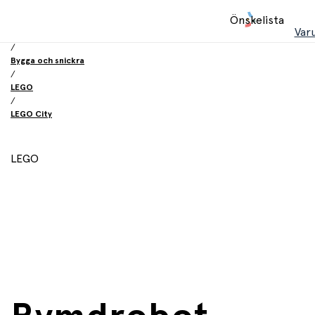
Hem
Önskelista
/
Var
Leksaker
/
Bygga och snickra
/
LEGO
/
LEGO City
LEGO