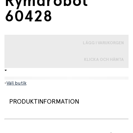
Rymdrobot
60428
LÄGG I VARUKORGEN
KLICKA OCH HÄMTA
-
Välj butik
PRODUKTINFORMATION
LEGO® City Space