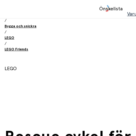
Hem
Önskelista
/
Var
Leksaker
/
Bygga och snickra
/
LEGO
/
LEGO Friends
LEGO