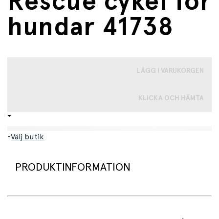
Rescue cykel för
hundar 41738
LÄGG I VARUKORGEN
KLICKA OCH HÄMTA
-
Välj butik
PRODUKTINFORMATION
LEGO® Friends