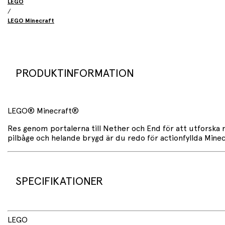
LEGO
/
LEGO Minecraft
PRODUKTINFORMATION
LEGO® Minecraft®
Res genom portalerna till Nether och End för att utforska 
pilbåge och helande brygd är du redo för actionfyllda Minec
SPECIFIKATIONER
192 delar
LEGO