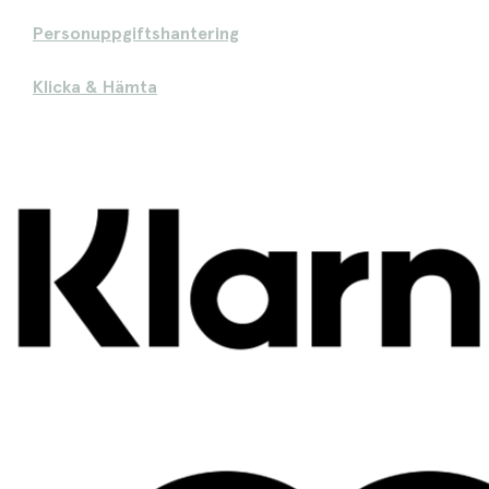
Personuppgiftshantering
Klicka & Hämta