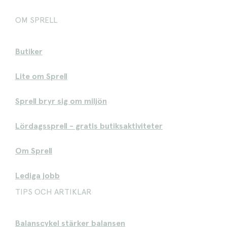
OM SPRELL
Butiker
Lite om Sprell
Sprell bryr sig om miljön
Lördagssprell - gratis butiksaktiviteter
Om Sprell
Lediga jobb
TIPS OCH ARTIKLAR
Balanscykel stärker balansen