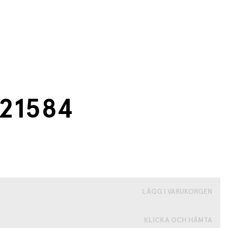
 21584
LÄGG I VARUKORGEN
KLICKA OCH HÄMTA