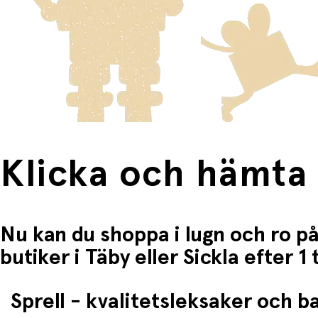
Fri frakt när du handlar för mer än 1500:-
Klicka och hämta
Nu kan du shoppa i lugn och ro på
butiker i Täby eller Sickla efter 
Sprell - kvalitetsleksaker och 