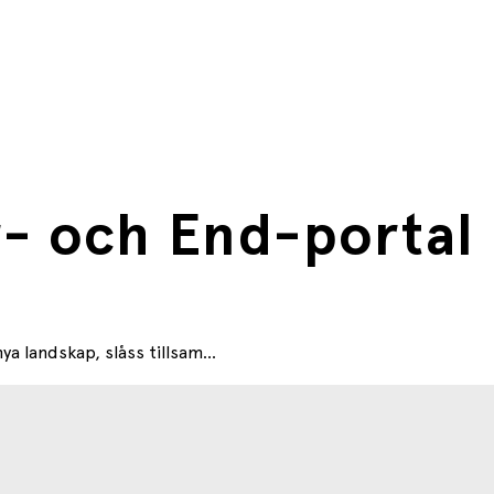
h 11 cm djup
ur och en Hoglinunge
- och End-portal
a landskap, slåss tillsam...