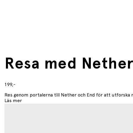
Modellen av End-portalen är 3 cm hög, 8 cm bred oc
Innehåller en Cool hjälte-minifigur, en Endermann-fig
Resa med Nether
199,-
Res genom portalerna till Nether och End för att utforska ny
Läs mer