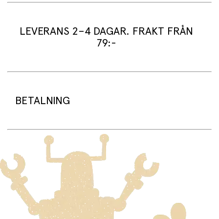
LEGO® Speed Champions
Upptäck den senaste modellen i en av de mest ikoniska
LEVERANS 2–4 DAGAR. FRAKT FRÅN
sportbilsserierna – Porsche 911 GT3 RS. Nu kan
79:-
racingfans samla, bygga, leka med och visa upp denna
eleganta klossbyggda LEGO® Speed Champions kopia.
Setet har massor av autentiska designdetaljer från det
riktiga fordonet och innehåller en förarminifigur för
Leveranstid:
actionfyllda racinglekar.
Vi packar normalt dina varor under arbetsdagen/nästa
arbetsdag (något längre tid kan förekomma under
BETALNING
• Dimensioner – Detta LEGO® bilbyggset med 348 delar
högsäsong).
är 5 cm högt, 2 cm långt och 7 cm brett
Standard leveranstid för varor som finns i lager är 2–4
dagar.
Beställningsvaror har en leveranstid på 3–6 veckor.
På sprell.se använder vi betalningsplattformen Adyen.
Tillsammans med Adyen erbjuder vi betalning med Visa,
Frakt:
Mastercard, Vipps, Klarna och Google Pay.
Standardfrakt 79 kr gäller för leverans till din dörr.
Leverans till närmaste ombud kostar 99 kr.
När du handlar på sprell.no kommer beloppet att
Fri standardfrakt vid köp över 1500 kr.
reserveras på ditt konto tills vi skickar varorna från vårt
lager. Först då debiteras kortet/fakturan.
Frakt av stora och tunga varor:
Varor som är för stora för att skickas som vanlig post
Klicka och hämta:
skickas med Posten/Brings tjänst
Home Delivery
. Detta
Du betalar när du hämtar varorna i butiken.