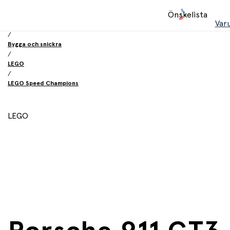
Hem
Önskelista
/
Var
Leksaker
/
Bygga och snickra
/
LEGO
/
LEGO Speed Champions
LEGO