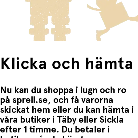
innebär en högre fraktkostnad.
Produkter som omfattas av detta är tydligt märkta, och
frakten för dessa varor visas i kassan.
Fri frakt när du handlar för mer än 1500:-
Klicka och hämta
Nu kan du shoppa i lugn och ro
på sprell.se, och få varorna
skickat hem eller du kan hämta i
våra butiker i Täby eller Sickla
efter 1 timme. Du betaler i