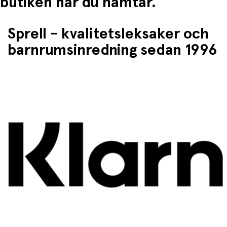
butiken når du hämtar.
Sprell - kvalitetsleksaker och
barnrumsinredning sedan 1996