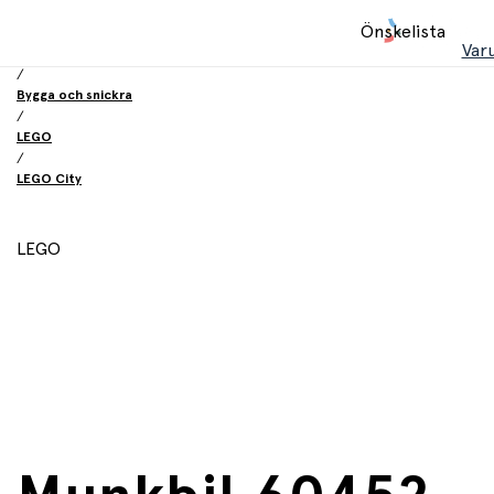
Hem
Önskelista
/
Var
Leksaker
/
Bygga och snickra
/
LEGO
/
LEGO City
LEGO