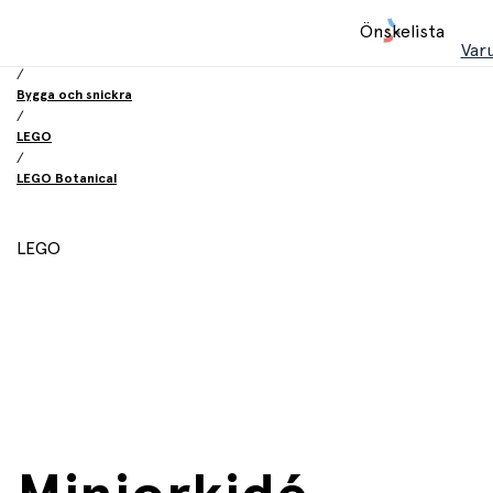
Hem
Önskelista
/
Var
Leksaker
/
Bygga och snickra
/
LEGO
/
LEGO Botanical
LEGO