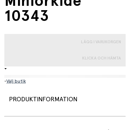
Miniorkidé
10343
LÄGG I VARUKORGEN
KLICKA OCH HÄMTA
-
Välj butik
PRODUKTINFORMATION
LEGO® Botanical Collection