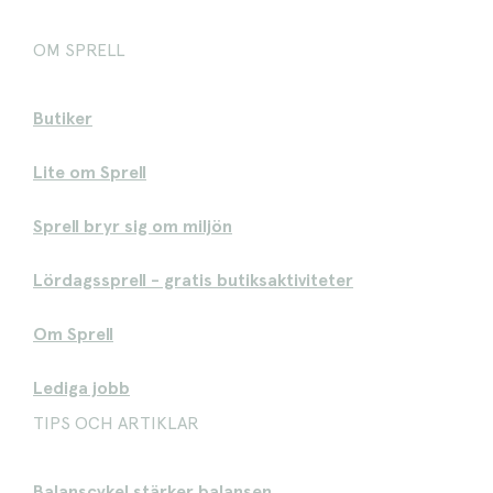
OM SPRELL
Butiker
Lite om Sprell
Sprell bryr sig om miljön
Lördagssprell - gratis butiksaktiviteter
Om Sprell
Lediga jobb
TIPS OCH ARTIKLAR
Balanscykel stärker balansen