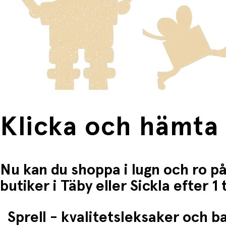
Fri frakt när du handlar för mer än 1500:-
Klicka och hämta
Nu kan du shoppa i lugn och ro på
butiker i Täby eller Sickla efter 
Sprell - kvalitetsleksaker och 