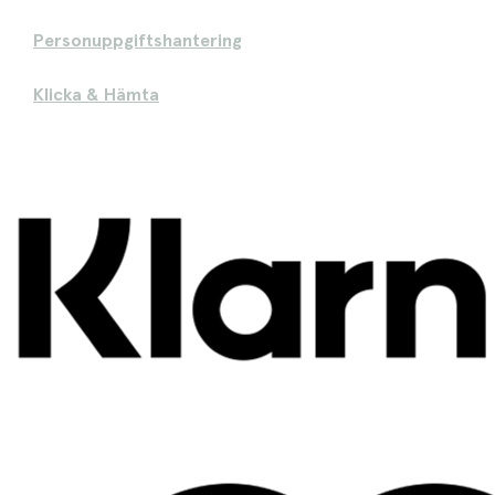
Personuppgiftshantering
Klicka & Hämta