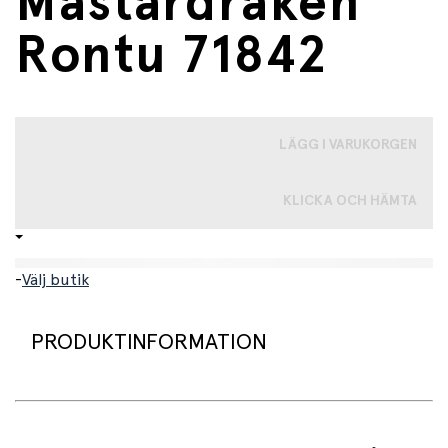
Mästardraken
Rontu 71842
LÄGG I VARUKORGEN
KLICKA OCH HÄMTA
-
Välj butik
PRODUKTINFORMATION
LEGO® NINJAGO®