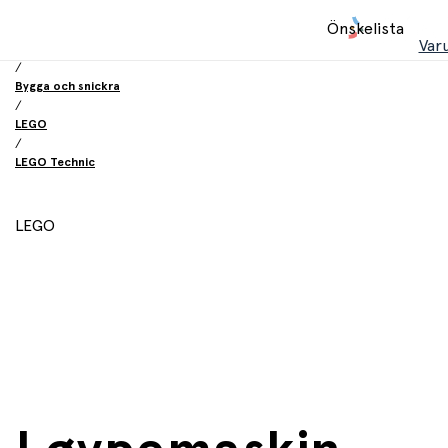
Hem
Önskelista
/
Var
Leksaker
/
Bygga och snickra
/
LEGO
/
LEGO Technic
LEGO