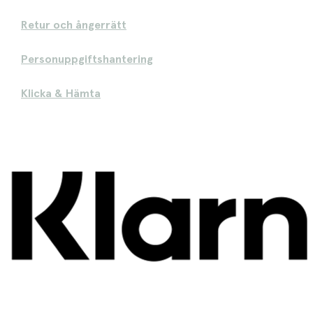
Retur och ångerrätt
Personuppgiftshantering
Klicka & Hämta