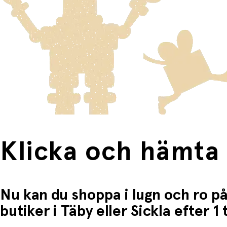
Varor som är för stora för att skickas som vanlig post ski
Du betalar när du hämtar varorna i butiken.
Produkter som omfattas av detta är tydligt märkta, och frak
Fri frakt när du handlar för mer än 1500:-
Klicka och hämta
Nu kan du shoppa i lugn och ro på
butiker i Täby eller Sickla efter 