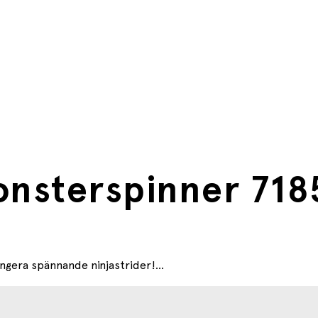
hög, 11 cm lång och 9 cm bred
onsterspinner 718
gera spännande ninjastrider!...