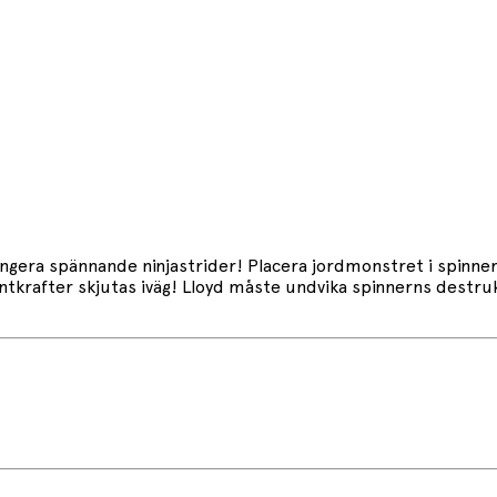
era spännande ninjastrider! Placera jordmonstret i spinnerle
entkrafter skjutas iväg! Lloyd måste undvika spinnerns destr