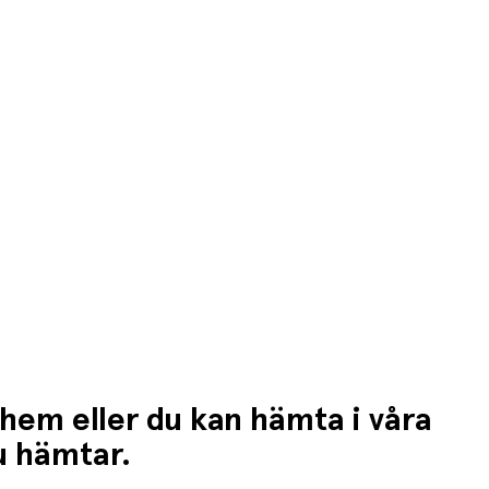
n högre fraktkostnad.
 hem eller du kan hämta i våra
du hämtar.