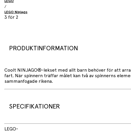
LEGO
/
LEGO Ninjago
3 för 2
PRODUKTINFORMATION
Coolt NINJAGO®-lekset med allt barn behöver för att arrang
fart. När spinnern träffar målet kan två av spinnerns elem
sammanfogade rikena.
SPECIFIKATIONER
52 delar
LEGO
-