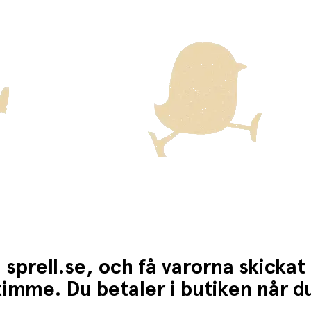
ckas med Posten/Brings tjänst
Home Delivery
. Detta innebär e
ten för dessa varor visas i kassan.
 sprell.se, och få varorna skickat
1 timme. Du betaler i butiken når 