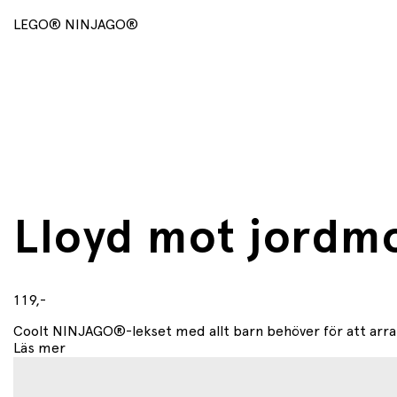
Spinnerleksaken med utlösare och minifigur är 6 cm 
LEGO® NINJAGO®
Lloyd mot jordm
119,-
Coolt NINJAGO®-lekset med allt barn behöver för att arran
Läs mer