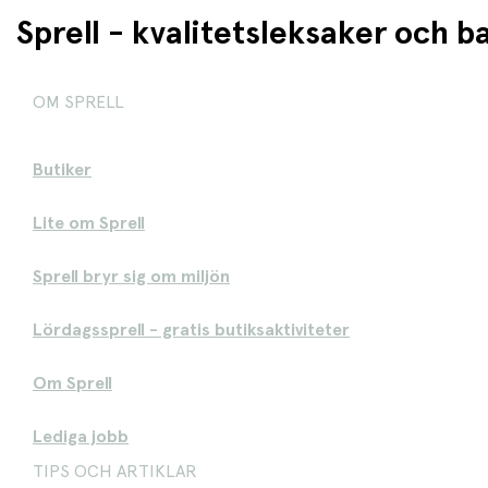
Sprell - kvalitetsleksaker och 
OM SPRELL
Butiker
Lite om Sprell
Sprell bryr sig om miljön
Lördagssprell - gratis butiksaktiviteter
Om Sprell
Lediga jobb
TIPS OCH ARTIKLAR