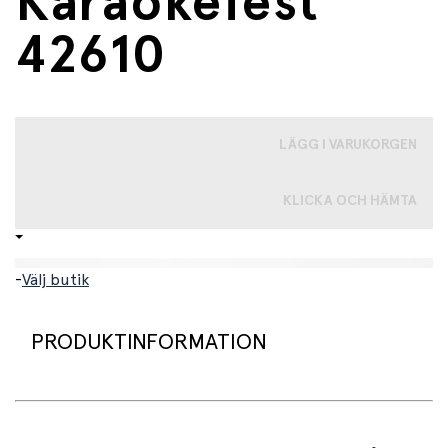
Karaokefest
42610
LÄGG I VARUKORGEN
KLICKA OCH HÄMTA
-
Välj butik
PRODUKTINFORMATION
LEGO® Friends