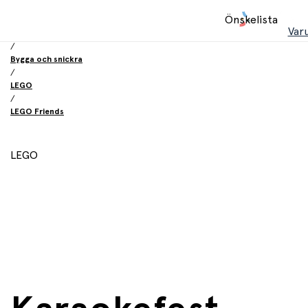
Hem
Önskelista
/
Var
Leksaker
/
Bygga och snickra
/
LEGO
/
LEGO Friends
LEGO