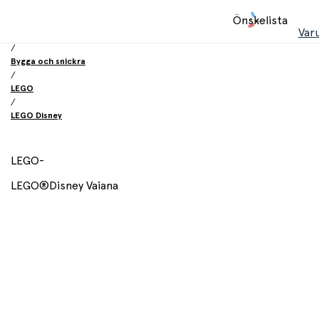
Hem
Önskelista
/
Var
Leksaker
/
Bygga och snickra
/
LEGO
/
LEGO Disney
LEGO
-
LEGO®Disney Vaiana